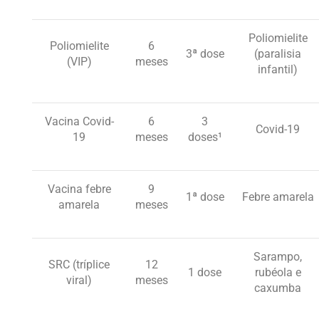
Poliomielite
Poliomielite
6
3ª dose
(paralisia
(VIP)
meses
infantil)
Vacina Covid-
6
3
Covid-19
19
meses
doses¹
Vacina febre
9
1ª dose
Febre amarela
amarela
meses
Sarampo,
SRC (tríplice
12
1 dose
rubéola e
viral)
meses
caxumba