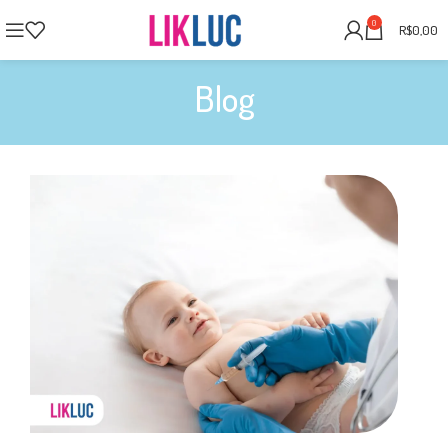
0
R$
0,00
Blog