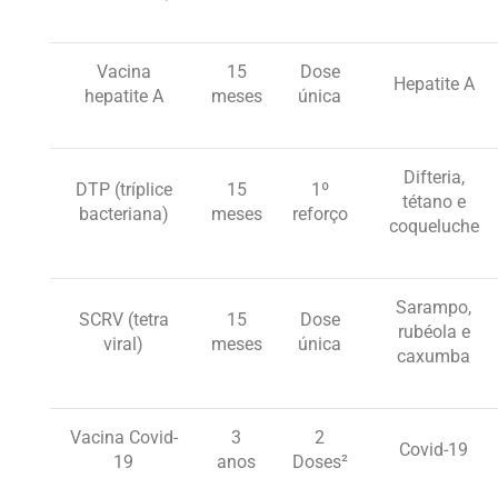
Vacina
15
Dose
Hepatite A
hepatite A
meses
única
Difteria,
DTP (tríplice
15
1º
tétano e
bacteriana)
meses
reforço
coqueluche
Sarampo,
SCRV (tetra
15
Dose
rubéola e
viral)
meses
única
caxumba
Vacina Covid-
3
2
Covid-19
19
anos
Doses²