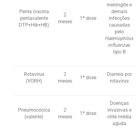
meningite e
Penta (vacina
demais
2
pentavalente
1ª dose
infecções
meses
DTP+Hib+HB)
causadas
pelo
Haemophilus
influenzae
tipo B
Rotavírus
2
Diarreia por
1ª dose
(VORH)
meses
rotavírus
Doenças
Pneumocócica
2
invasivas e
1ª dose
(valente)
meses
otite média
aguda