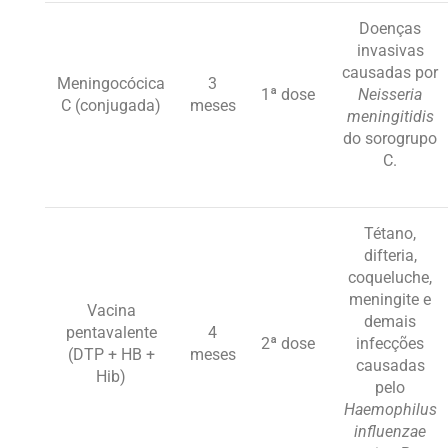
Doenças
invasivas
causadas por
Meningocócica
3
1ª dose
Neisseria
C (conjugada)
meses
meningitidis
do sorogrupo
C.
Tétano,
difteria,
coqueluche,
meningite e
Vacina
demais
pentavalente
4
2ª dose
infecções
(DTP + HB +
meses
causadas
Hib)
pelo
Haemophilus
influenzae