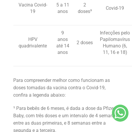
Vacina Covid-
5 a 11
2
Covid-19
19
anos
doses³
9
Infecções pelo
HPV
anos
Papilomavírus
2 doses
quadrivalente
até 14
Humano (6,
anos
11, 16 e 18)
Para compreender melhor como funcionam as
doses tomadas da vacina contra o Covid-19,
confira a legenda abaixo:
¹
Para bebês de 6 meses, é dada a dose da Pfizer
Baby, com três doses e um intervalo de 4 semanas
entre as duas primeiras, e 8 semanas entre a
segunda e a terceira.