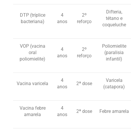
Difteria,
DTP (tríplice
4
2º
tétano e
bacteriana)
anos
reforço
coqueluche
VOP (vacina
Poliomielite
4
2º
oral
(paralisia
anos
reforço
poliomielite)
infantil)
4
Varicela
Vacina varicela
2ª dose
anos
(catapora)
Vacina febre
4
2ª dose
Febre amarela
amarela
anos