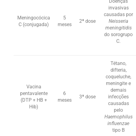
Doenças
invasivas
causadas por
Meningocócica
5
2ª dose
Neisseria
C (conjugada)
meses
meningitidis
do sorogrupo
C.
Tétano,
difteria,
coqueluche,
meningite e
Vacina
demais
pentavalente
6
3ª dose
infecções
(DTP + HB +
meses
causadas
Hib)
pelo
Haemophilus
influenzae
tipo B