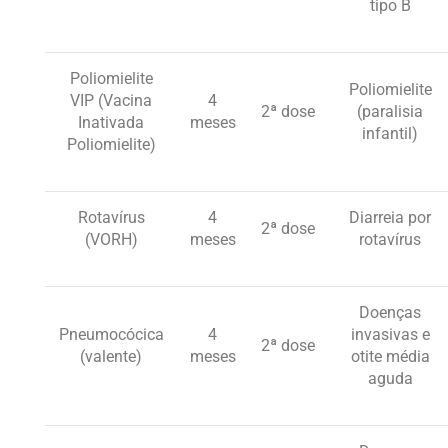
tipo B
Poliomielite
Poliomielite
VIP (Vacina
4
2ª dose
(paralisia
Inativada
meses
infantil)
Poliomielite)
Rotavírus
4
Diarreia por
2ª dose
(VORH)
meses
rotavírus
Doenças
Pneumocócica
4
invasivas e
2ª dose
(valente)
meses
otite média
aguda