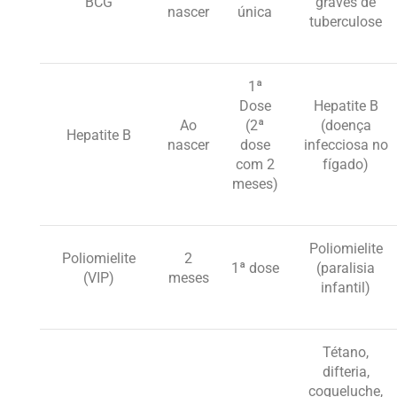
BCG
graves de
nascer
única
tuberculose
1ª
Dose
Hepatite B
Ao
(2ª
(doença
Hepatite B
nascer
dose
infecciosa no
com 2
fígado)
meses)
Poliomielite
Poliomielite
2
1ª dose
(paralisia
(VIP)
meses
infantil)
Tétano,
difteria,
coqueluche,