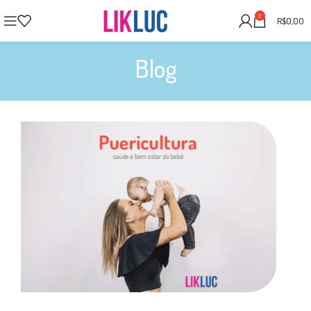
0
R$
0,00
Blog