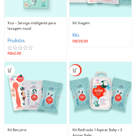
Xuá – Seringa inteligente para
Kit Viagem
lavagem nasal
Kits
Produtos
R$
139,90
R$
42,90
-17%
Kit Berçário
Kit Resfriado: 1 Aspirar Baby + 2
Assoar Baby