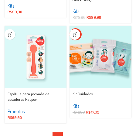
Kits
Kits
R$
99,90
R$
119,90
R$
99,90
-34%
Espátula para pomada de
Kit Cuidados
assaduras Pappum
Kits
Produtos
R$
72,90
R$
47,92
R$
69,90