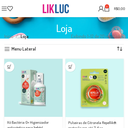
0
R$
0,00
Loja
Início
Loja
Exibindo 1–12 de 20 resultados
Menu Lateral
Xô Bactéria 0+ Higienizador
Pulseiras de Citronela Repellik®:
antisséptico para bebês!
proteção por até 7 dias