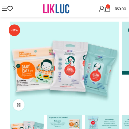
0
R$
0,00
-34%
Clique para Ampliar