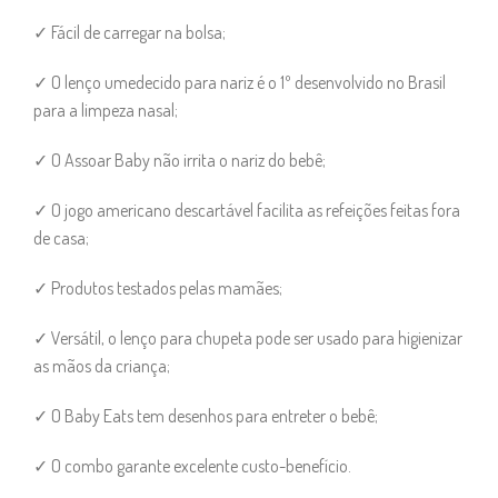
✓ Fácil de carregar na bolsa;
✓ O lenço umedecido para nariz é o 1º desenvolvido no Brasil
para a limpeza nasal;
✓ O Assoar Baby não irrita o nariz do bebê;
✓ O jogo americano descartável facilita as refeições feitas fora
de casa;
✓ Produtos testados pelas mamães;
✓ Versátil, o lenço para chupeta pode ser usado para higienizar
as mãos da criança;
✓ O Baby Eats tem desenhos para entreter o bebê;
✓ O combo garante excelente custo-benefício.