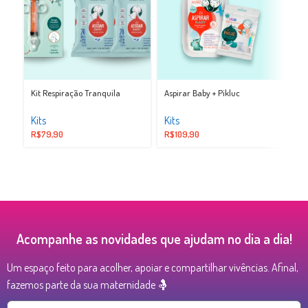
Kit Respiração Tranquila
Aspirar Baby + Pikluc
Ki
Kits
Kits
Ki
R$
79,90
R$
109,90
R$
Acompanhe as novidades que ajudam no dia a dia!
Um espaço feito para acolher, apoiar e compartilhar vivências. Afinal,
fazemos parte da sua maternidade 🤱