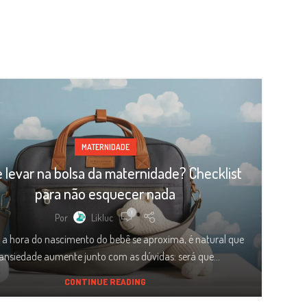
MATERNIDADE
 levar na bolsa da maternidade? Checklist
para não esquecer nada
1
Por
Likluc
a hora do nascimento do bebê se aproxima, é natural que
ansiedade aumente junto com as dúvidas: será que...
CONTINUE READING