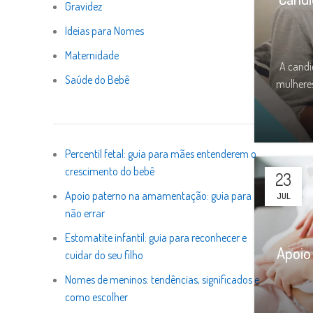
Gravidez
Ideias para Nomes
Maternidade
A candi
Saúde do Bebê
mulhere
Percentil fetal: guia para mães entenderem o
crescimento do bebê
23
Apoio paterno na amamentação: guia para
JUL
não errar
Estomatite infantil: guia para reconhecer e
Apoio
cuidar do seu filho
Nomes de meninos: tendências, significados e
Masti
como escolher