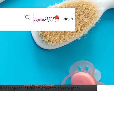
0
Lojista
R$
0,00
MATERNIDADE
ícios da amamentação: o impacto na vida
de mãe e bebê
0
Por
Likluc
 mãe é mergulhar em uma rotina cheia de descobertas,
as e emoções. Entre tantas decisões, a amamentação c...
CONTINUE READING