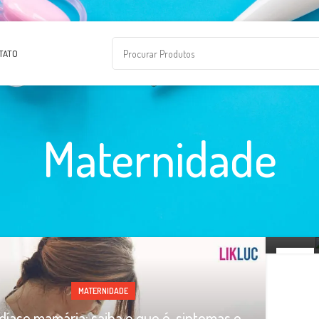
TATO
Benef
Maternidade
Ser
dúvid
19
MAIO
MATERNIDADE
díase mamária: saiba o que é, sintomas e