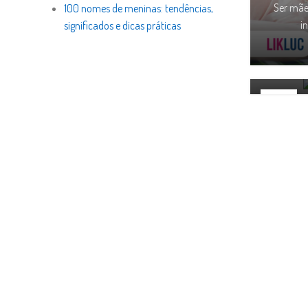
Ser mãe
100 nomes de meninas: tendências,
i
significados e dicas práticas
A mater
d
07
JUL
Como
Se tem
duran