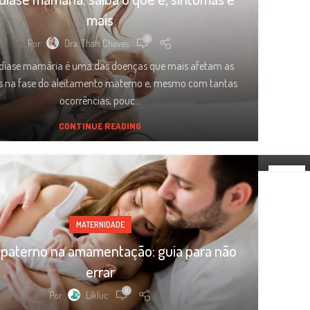
mais
Agost
0
Por
Dra. Thais Chaves
díase mamária é uma das doenças que mais afetam as
s na fase do aleitamento materno e, mesmo com tantas
ocorrências, pouc...
amam
CONTINUE READING
21
MAIO
MATERNIDADE
 paterno na amamentação: guia para não
MATERNIDADE
errar
te na amamentação: o que é, sintomas e
0
Por
Likluc
como tratar