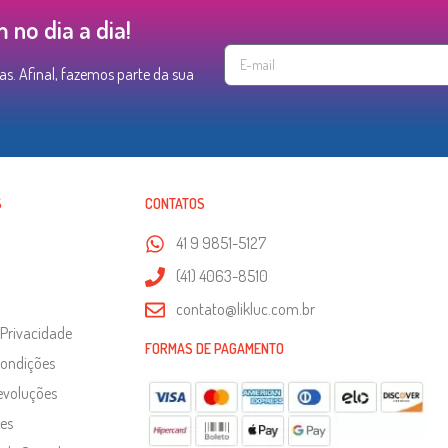
no dia a dia!
as. Afinal, fazemos parte da sua
S
CONTATOS
41 9 9851-5127
(41) 4063-8510
contato@likluc.com.br
 Privacidade
FORMAS DE PAGAMENTO
Condições
evoluções
es