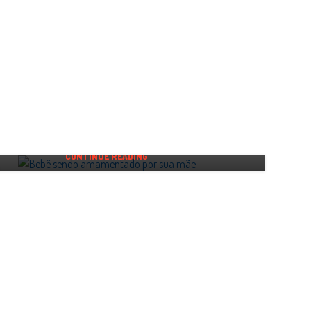
MATERNIDADE
o Dourado: o que é, por que existe e como
funciona
0
Por
Likluc
Você já sentiu dúvidas ou insegurança em relação à
entação? No meio da rotina corrida, entre noites mal
dormi...
CONTINUE READING