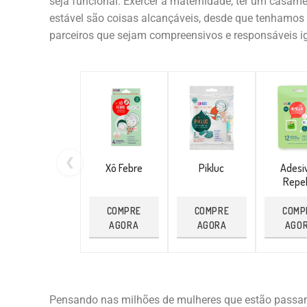
seja funcional. Exercer a maternidade, ter um casam
estável são coisas alcançáveis, desde que tenhamo
parceiros que sejam compreensivos e responsáveis i
❮
Xô Febre
Pikluc
Adesi
Repel
COMPRE
COMPRE
COMP
AGORA
AGORA
AGO
Pensando nas milhões de mulheres que estão passand