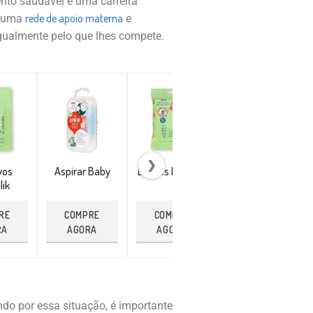
ento saudável e uma carreira
rede de apoio materna
s uma
e
gualmente pelo que lhes compete.
❯
vos
Aspirar Baby
Lenços Repellik
Pulseira
lik
Citronela
RE
COMPRE
COMPRE
COMPRE
RA
AGORA
AGORA
AGORA
o por essa situação, é importante