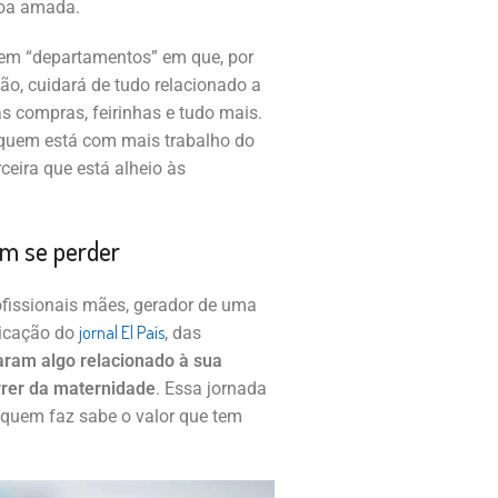
soa amada.
a em “departamentos” em que, por
ão, cuidará de tudo relacionado a
 compras, feirinhas e tudo mais.
 quem está com mais trabalho do
rceira que está alheio às
em se perder
ofissionais mães, gerador de uma
jornal El País
licação do
, das
ram algo relacionado à sua
rrer da maternidade
. Essa jornada
 quem faz sabe o valor que tem