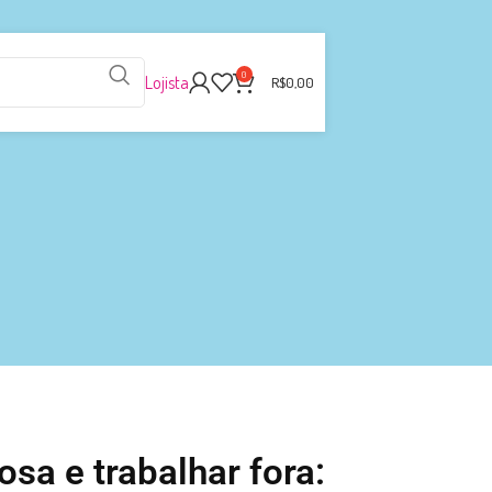
0
Lojista
R$
0,00
sa e trabalhar fora: