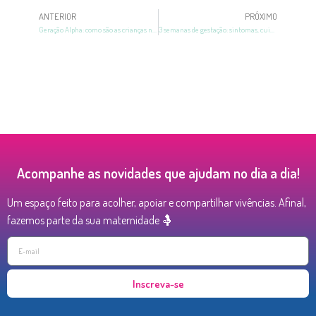
ANTERIOR
PRÓXIMO
Geração Alpha: como são as crianças nascidas desde 2010?
3 semanas de gestação: sintomas, cuidados e o embrião
Acompanhe as novidades que ajudam no dia a dia!
Um espaço feito para acolher, apoiar e compartilhar vivências. Afinal,
fazemos parte da sua maternidade 🤱
Inscreva-se