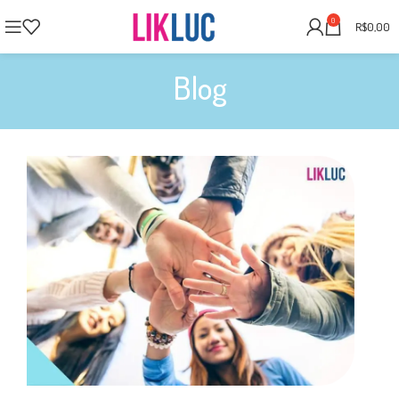
0
R$
0,00
Blog