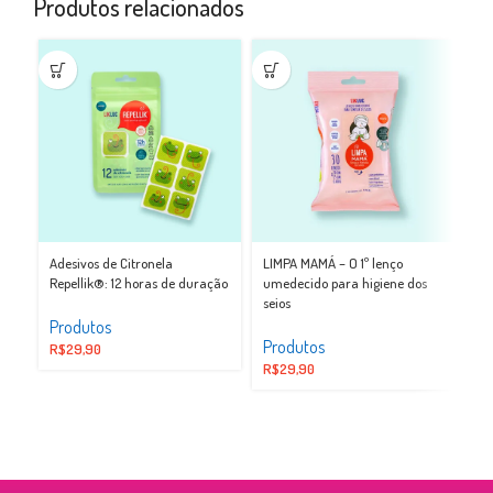
Produtos relacionados
Xô
Adesivos de Citronela
LIMPA MAMÁ – O 1º lenço
an
Repellik®: 12 horas de duração
umedecido para higiene dos
seios
Pr
Produtos
Produtos
R$
R$
29,90
R$
29,90