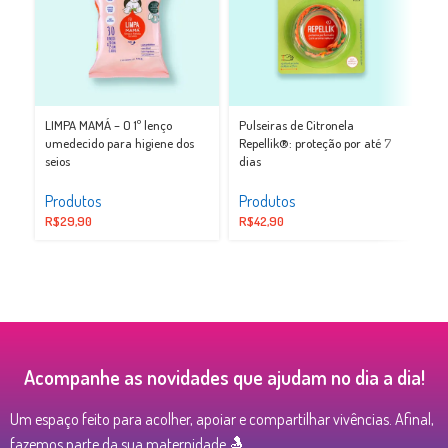
Xô
LIMPA MAMÁ – O 1º lenço
Pulseiras de Citronela
an
umedecido para higiene dos
Repellik®: proteção por até 7
seios
dias
Pr
Produtos
Produtos
R$
R$
29,90
R$
42,90
Acompanhe as novidades que ajudam no dia a dia!
Um espaço feito para acolher, apoiar e compartilhar vivências. Afinal,
fazemos parte da sua maternidade 🤱