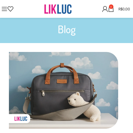
0
R$
0,00
Blog