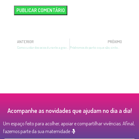
ANTERIOR
PRÓXIMO
Como cuidar dos seios durante a gravidez e pós-parto? Guia para mamães
Pródromos do parto: o que são, sintomas e como identificar
Acompanhe as novidades que ajudam no dia a dia!
Um espaço feito para acolher, apoiar e compartilhar vivências. Afinal,
fazemos parte da sua maternidade 🤱