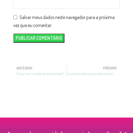
Salvar meus dados neste navegador para a próxima
vez que eu comentar.
ANTERIOR
PRÓXIMO
O que levar na bolsa da maternidade? Checklist para não esquecer nada
Leucócitos altos na gravidez: o que é, causas e quando se preocupar