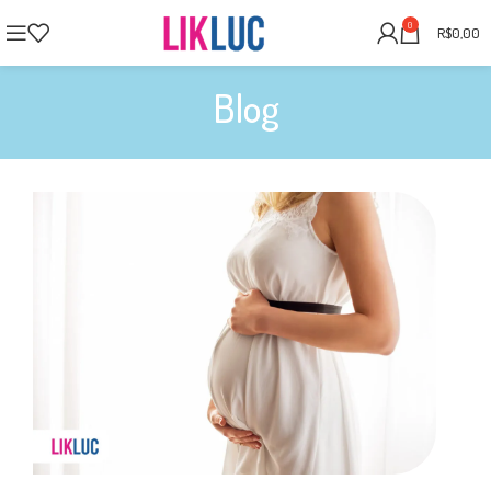
0
R$
0,00
Blog