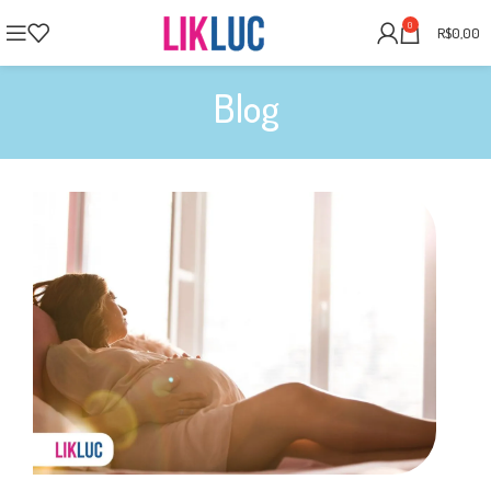
0
R$
0,00
Blog