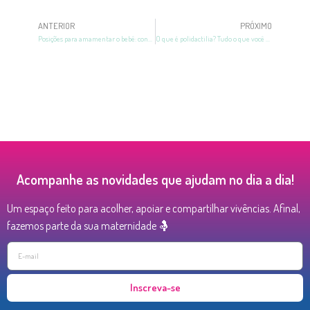
ANTERIOR
PRÓXIMO
Posições para amamentar o bebê: confira 7 sugestões eficientes!
O que é polidactilia? Tudo o que você precisa saber sobre o assunto
Acompanhe as novidades que ajudam no dia a dia!
Um espaço feito para acolher, apoiar e compartilhar vivências. Afinal,
fazemos parte da sua maternidade 🤱
Inscreva-se