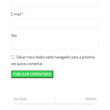
E-mail
*
Site
Salvar meus dados neste navegador para a próxima
vez que eu comentar.
ANTERIOR
PRÓXIMO
40 semanas de gestação: tudo sobre o bebê antes do parto
Queda de cabelo na amamentação: principais causas e tratamentos