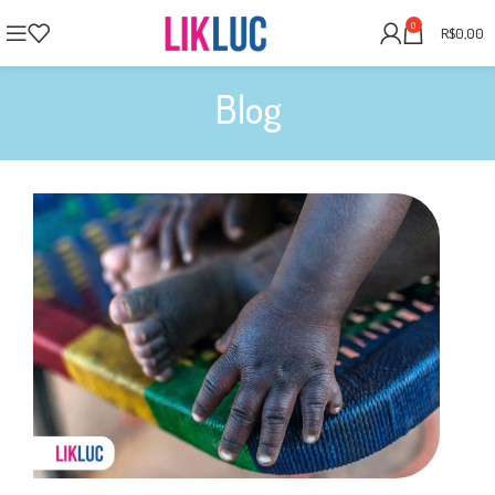
0
R$
0,00
Blog