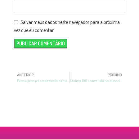
Salvar meus dados neste navegador para a próxima
vez que eu comentar.
ANTERIOR
PRÓXIMO
Passo a passo prático de escolher a melhor mamadeira para bebê!
Conheça 100 nomes italianos masculinos para se inspirar!