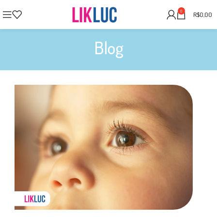
0
R$
0,00
Blog