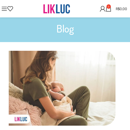
0
R$
0,00
Blog