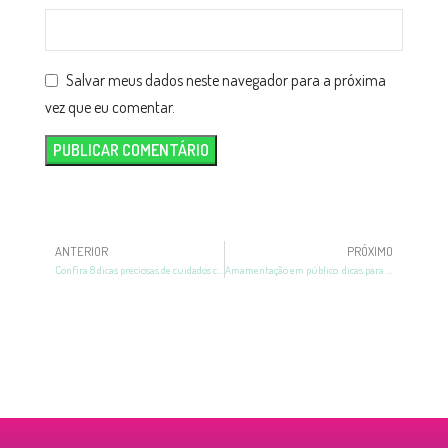
Salvar meus dados neste navegador para a próxima
vez que eu comentar.
ANTERIOR
PRÓXIMO
Confira 8 dicas preciosas de cuidados com a mama na amamentação
Amamentação em público: dicas para amamentar fora de casa