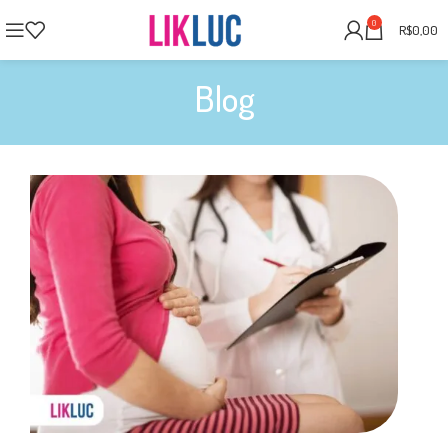
0
R$
0,00
Blog