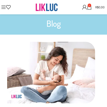
0
R$
0,00
Blog