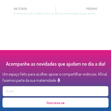
ANTERIOR
PRÓXIMO
Quantos minutos um bebê recém-nascido mama? Descubra!
Dor na amamentação: causas, prevenções e cuidados!
Acompanhe as novidades que ajudam no dia a dia!
Um espaço feito para acolher, apoiar e compartilhar vivências. Afinal,
fazemos parte da sua maternidade 🤱
Inscreva-se