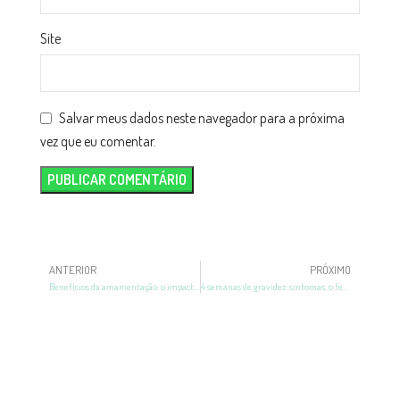
Site
Salvar meus dados neste navegador para a próxima
vez que eu comentar.
ANTERIOR
PRÓXIMO
Benefícios da amamentação: o impacto na vida de mãe e bebê
4 semanas de gravidez: sintomas, o feto e cuidados!