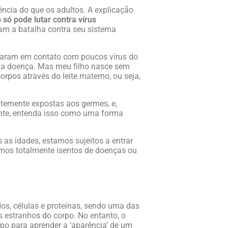
cia do que os adultos. A explicação
 só pode lutar contra vírus
am a batalha contra seu sistema
traram em contato com poucos vírus do
r a doença. Mas meu filho nasce sem
rpos através do leite materno, ou seja,
ntemente expostas aos germes, e,
ente, entenda isso como uma forma
as idades, estamos sujeitos a entrar
rmos totalmente isentos de doenças ou
os, células e proteínas, sendo uma das
s estranhos do corpo. No entanto, o
po para aprender a ‘aparência’ de um