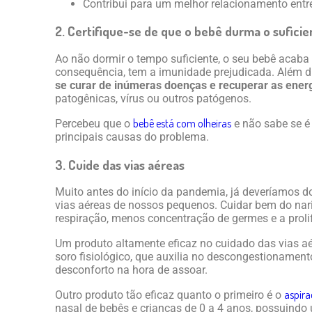
Contribui para um melhor relacionamento entr
2. Certifique-se de que o bebê durma o sufici
Ao não dormir o tempo suficiente, o seu bebê acaba 
consequência, tem a imunidade prejudicada. Além d
se curar de inúmeras doenças e recuperar as ener
patogênicas, vírus ou outros patógenos.
bebê está com olheiras
Percebeu que o
e não sabe se é
principais causas do problema.
3. Cuide das vias aéreas
Muito antes do início da pandemia, já deveríamos 
vias aéreas de nossos pequenos. Cuidar bem do nar
respiração, menos concentração de germes e a prolif
Um produto altamente eficaz no cuidado das vias a
soro fisiológico, que auxilia no descongestionamento
desconforto na hora de assoar.
aspira
Outro produto tão eficaz quanto o primeiro é o
nasal de bebês e crianças de 0 a 4 anos, possuindo 