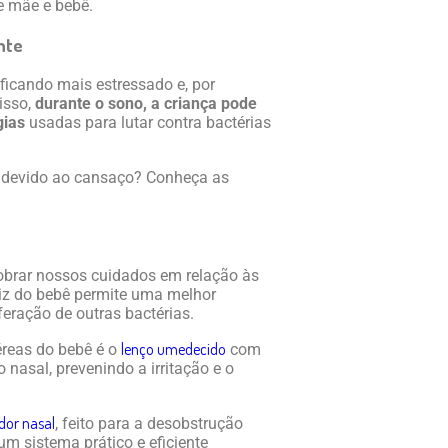
e mãe e bebê.
ente
ficando mais estressado e, por
isso,
durante o sono, a criança pode
gias
usadas para lutar contra bactérias
 devido ao cansaço? Conheça as
dobrar nossos cuidados em relação às
iz do bebê permite uma melhor
eração de outras bactérias.
lenço umedecido
éreas do bebê é o
com
 nasal, prevenindo a irritação e o
dor nasal
, feito para a desobstrução
um sistema prático e eficiente