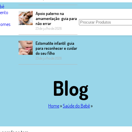
bê
ento
Apoio paterno na
amamentação: guia para
não errar
 Nomes
23 de julho de 2026
Estomatite infantil: guia
para reconhecer e cuidar
do seu filho
23 de julho de 2026
Blog
Home
»
Saúde do Bebê
»