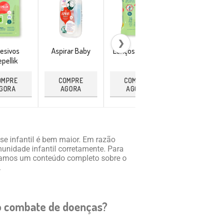
❯
esivos
Aspirar Baby
Lenços Repellik
Pulseira
pellik
Citronela
OMPRE
COMPRE
COMPRE
COMPRE
GORA
AGORA
AGORA
AGORA
ase infantil é bem maior. Em razão
unidade infantil corretamente. Para
paramos um conteúdo completo sobre o
.
no combate de doenças?