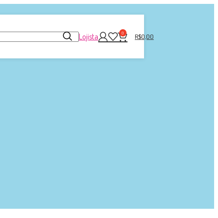
0
Lojista
R$
0,00