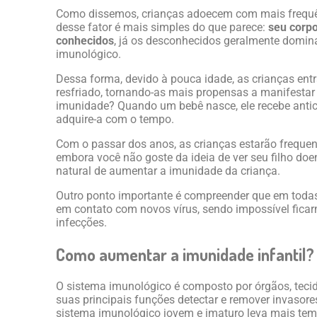
Como dissemos, crianças adoecem com mais frequên
desse fator é mais simples do que parece:
seu corpo
conhecidos
, já os desconhecidos geralmente domin
imunológico.
Dessa forma, devido à pouca idade, as crianças en
resfriado, tornando-as mais propensas a manifesta
imunidade? Quando um bebê nasce, ele recebe antico
adquire-a com o tempo.
Com o passar dos anos, as crianças estarão freque
embora você não goste da ideia de ver seu filho do
natural de aumentar a imunidade da criança.
Outro ponto importante é compreender que em todas 
em contato com novos vírus, sendo impossível fica
infecções.
Como aumentar a imunidade infantil?
O sistema imunológico é composto por órgãos, tecid
suas principais funções detectar e remover invasore
sistema imunológico jovem e imaturo leva mais tem