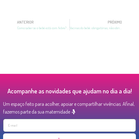
ANTERIOR
PRÓXIMO
Como saber se o bebê está com febre? Aprenda 3 técnicas
Vacinas do bebê: obrigatórias, não obrigatórias e cuidados!
Acompanhe as novidades que ajudam no dia a dia!
Um espaço feito para acolher, apoiar e compartilhar vivências. Afinal,
fazemos parte da sua maternidade 🤱