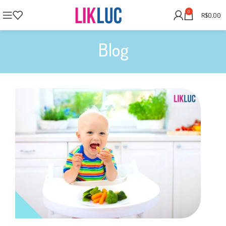
0
R$
0,00
Blog