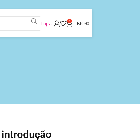
0
Lojista
R$
0,00
 introdução