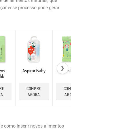
 de alimentos naturais, que
çar esse processo pode gerar
❯
vos
Aspirar Baby
Lenços Repellik
Pulseira
lik
Citronela
RE
COMPRE
COMPRE
COMPRE
RA
AGORA
AGORA
AGORA
de como inserir novos alimentos