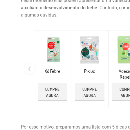
neste momento elas podem apresentar uma variedade
auxiliam o desenvolvimento do bebê
. Contudo, come
algumas dúvidas.
❮
Xô Febre
Pikluc
Adesi
Repel
COMPRE
COMPRE
COMP
AGORA
AGORA
AGO
Por esse motivo, preparamos uma lista com 5 dicas 