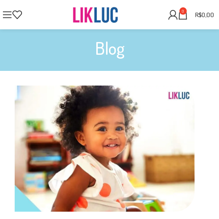
0
R$
0,00
Blog