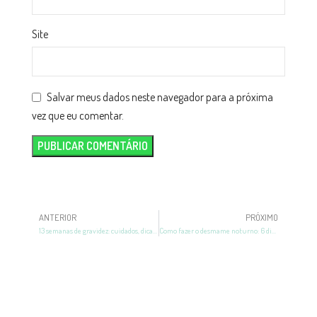
Site
Salvar meus dados neste navegador para a próxima
vez que eu comentar.
ANTERIOR
PRÓXIMO
13 semanas de gravidez: cuidados, dicas e sintomas
Como fazer o desmame noturno: 6 dicas para começar!