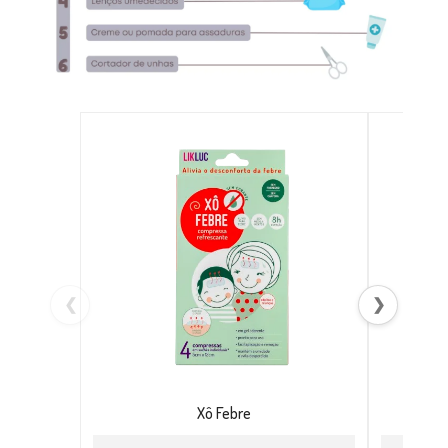
❮
❯
Xô Febre