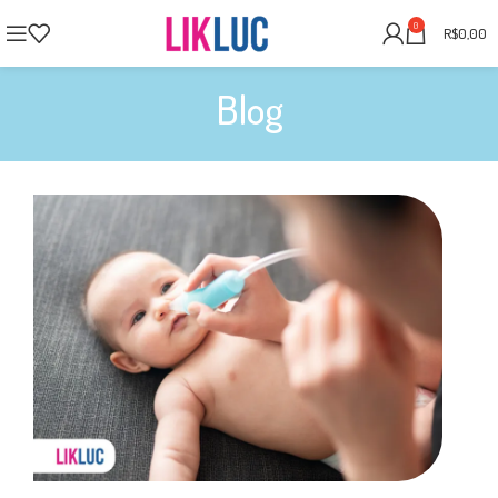
0
R$
0,00
Blog