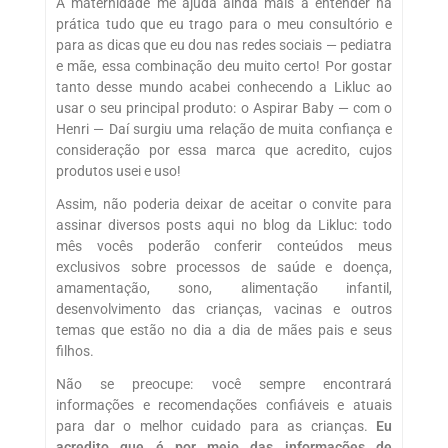
A maternidade me ajuda ainda mais a entender na
prática tudo que eu trago para o meu consultório e
para as dicas que eu dou nas redes sociais — pediatra
e mãe, essa combinação deu muito certo! Por gostar
tanto desse mundo acabei conhecendo a Likluc ao
usar o seu principal produto: o Aspirar Baby — com o
Henri — Daí surgiu uma relação de muita confiança e
consideração por essa marca que acredito, cujos
produtos usei e uso!
Assim, não poderia deixar de aceitar o convite para
assinar diversos posts aqui no blog da Likluc: todo
mês vocês poderão conferir conteúdos meus
exclusivos sobre processos de saúde e doença,
amamentação, sono, alimentação infantil,
desenvolvimento das crianças, vacinas e outros
temas que estão no dia a dia de mães pais e seus
filhos.
Não se preocupe: você sempre encontrará
informações e recomendações confiáveis e atuais
para dar o melhor cuidado para as crianças.
Eu
acredito que é por meio das informações de