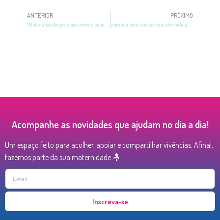
ANTERIOR
PRÓXIMO
38 semanas da gestação: como o bebê está, parto e mais
Aprenda para que serve a citronela em nosso guia completo
Acompanhe as novidades que ajudam no dia a dia!
Um espaço feito para acolher, apoiar e compartilhar vivências. Afinal,
fazemos parte da sua maternidade 🤱
Inscreva-se