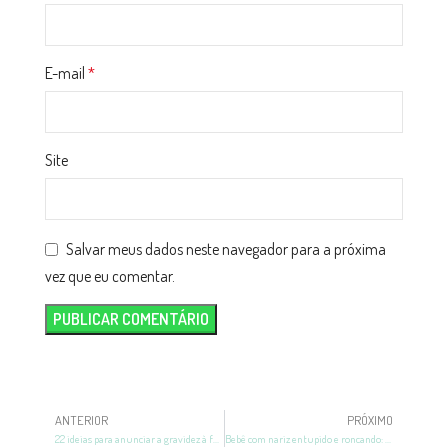
E-mail
*
Site
Salvar meus dados neste navegador para a próxima
vez que eu comentar.
ANTERIOR
PRÓXIMO
22 ideias para anunciar a gravidez à família e ao marido
Bebê com nariz entupido e roncando: o que fazer? Conheça as causas