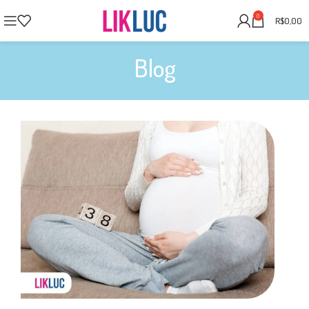
0
R$
0,00
Blog