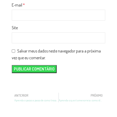
E-mail
*
Site
Salvar meus dados neste navegador para a próxima
vez que eu comentar.
ANTERIOR
PRÓXIMO
Aprenda o passo a passo de como trocar a fralda do bebê de forma simples
Aprenda o que é amenorreia: como identificar, sintomas e tratamentos