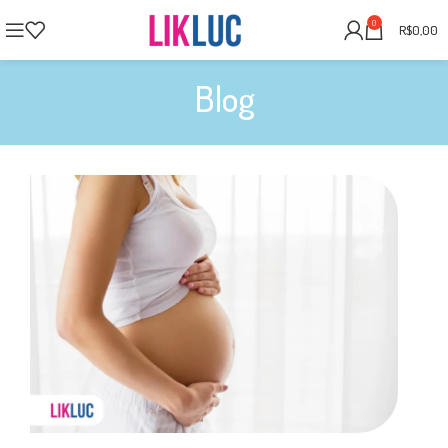
0
R$
0,00
Blog