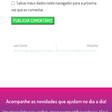
Salvar meus dados neste navegador para a próxima
vez que eu comentar.
ANTERIOR
PRÓXIMO
Dor de barriga na gravidez: entenda as causas e o que fazer
Como aliviar contrações com 9 dicas que garantem mais conforto
Acompanhe as novidades que ajudam no dia a dia!
Um espaço feito para acolher, apoiar e compartilhar vivências. Afinal,