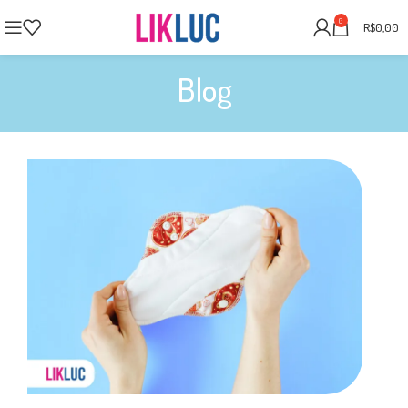
0
R$
0,00
Blog