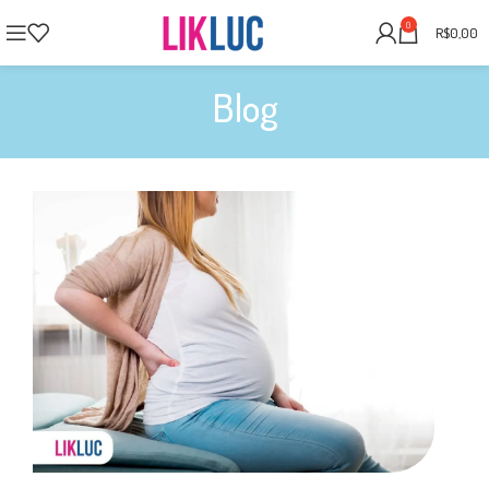
0
R$
0,00
Blog