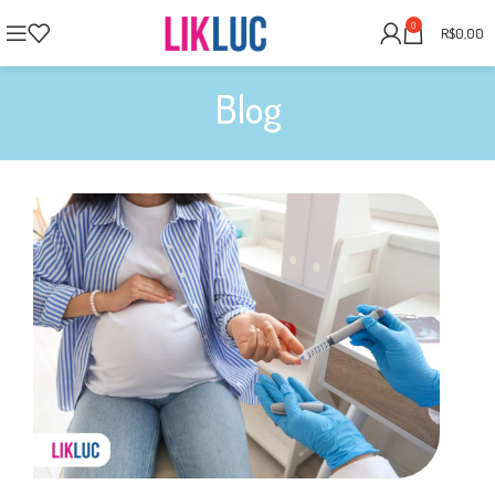
0
R$
0,00
Blog