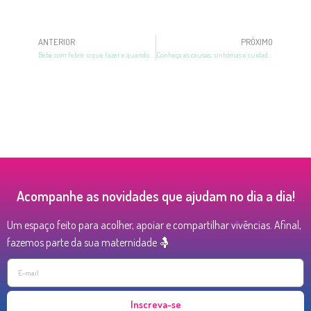
ANTERIOR
PRÓXIMO
Bebê com febre: o que fazer e quando procurar ajuda médica
Conheça as causas, sintomas e cuidados da cesárea inflamada
Acompanhe as novidades que ajudam no dia a dia!
Um espaço feito para acolher, apoiar e compartilhar vivências. Afinal,
fazemos parte da sua maternidade 🤱
Inscreva-se