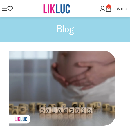
0
R$
0,00
Blog