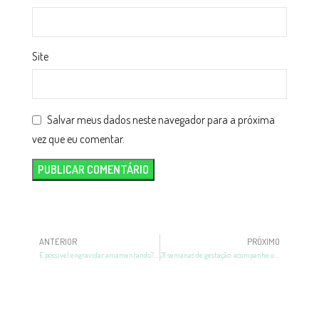
Site
Salvar meus dados neste navegador para a próxima
vez que eu comentar.
ANTERIOR
PRÓXIMO
É possível engravidar amamentando? A Likluc explica
31 semanas de gestação: acompanhe o desenvolvimento do bebê