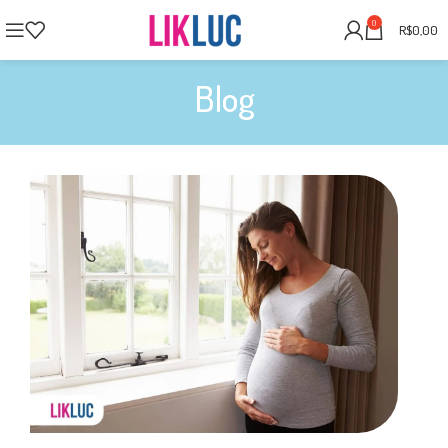
0
R$
0,00
Blog