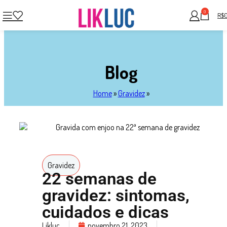
0
R$
Blog
Home
»
Gravidez
»
Gravidez
22 semanas de
gravidez: sintomas,
cuidados e dicas
Likluc
novembro 21, 2023