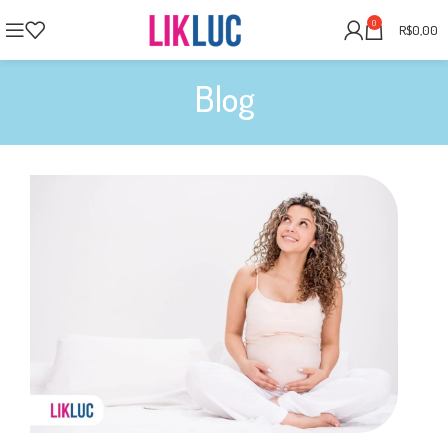
0
R$
0,00
Blog