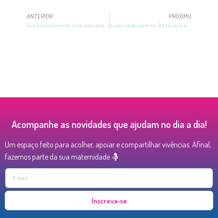
ANTERIOR
PRÓXIMO
Autoestima infantil: saiba como desenvolver desde cedo
Autocuidado materno: 9 dicas para promover o cuidado pessoal
Acompanhe as novidades que ajudam no dia a dia!
Um espaço feito para acolher, apoiar e compartilhar vivências. Afinal,
fazemos parte da sua maternidade 🤱
Inscreva-se