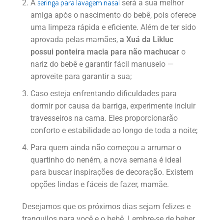
seringa para lavagem nasal
A
será a sua melhor
amiga após o nascimento do bebê, pois oferece
uma limpeza rápida e eficiente. Além de ter sido
aprovada pelas mamães,
a Xuá da Likluc
possui ponteira macia para não machucar
o
nariz do bebê e garantir fácil manuseio —
aproveite para garantir a sua;
Caso esteja enfrentando dificuldades para
dormir por causa da barriga, experimente incluir
travesseiros na cama. Eles proporcionarão
conforto e estabilidade ao longo de toda a noite;
Para quem ainda não começou a arrumar o
quartinho do neném, a nova semana é ideal
para buscar inspirações de decoração. Existem
opções lindas e fáceis de fazer, mamãe.
Desejamos que os próximos dias sejam felizes e
tranquilos para você e o bebê. Lembre-se de beber