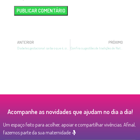
ANTERIOR
PRÓXIMO
Diabetes gestacional: saiba o que é, sintomas e tudo sobre o tema
Confira sugestões de tradições de Natal para aproveitar com a família
Acompanhe as novidades que ajudam no dia a dia!
Um espaço feito para acolher, apoiar e compartilhar vivências. Afinal,
fazemos parte da sua maternidade 🤱