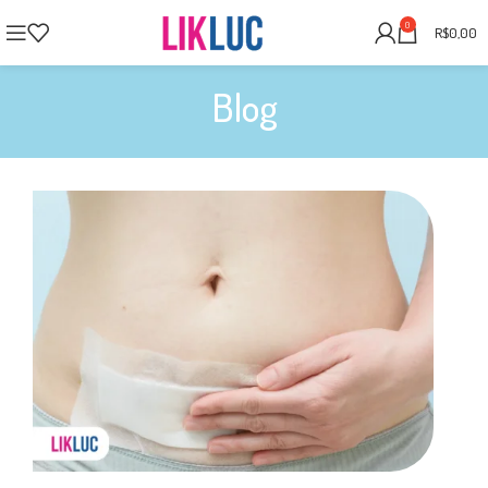
0
R$
0,00
Blog