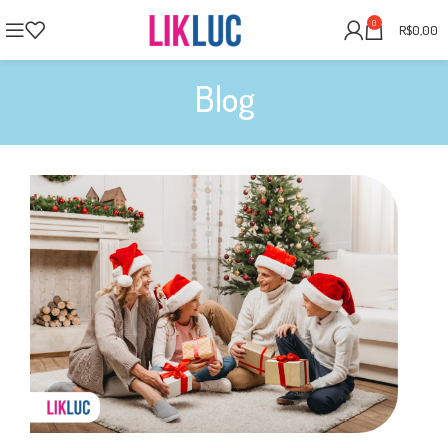
0
R$
0,00
Blog