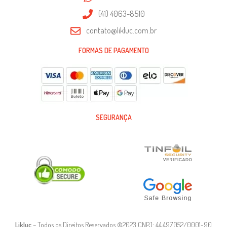
(41) 4063-8510
contato@likluc.com.br
FORMAS DE PAGAMENTO
SEGURANÇA
Likluc
– Todos os Direitos Reservados ©2023 CNPJ: 44.497.052/0001-90