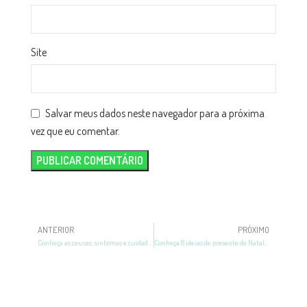
Site
Salvar meus dados neste navegador para a próxima
vez que eu comentar.
ANTERIOR
PRÓXIMO
Conheça as causas, sintomas e cuidados da cesárea inflamada
Conheça 8 ideias de presente de Natal para crianças de todas as idades