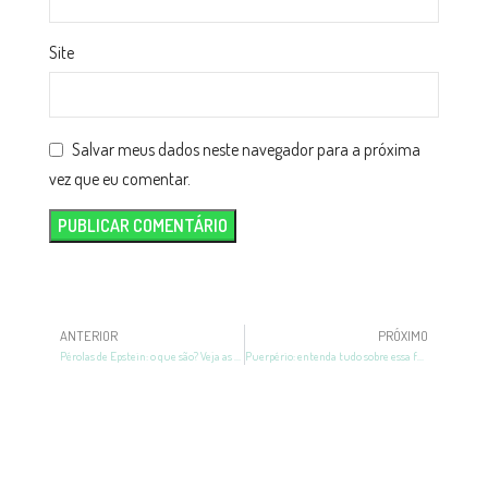
Site
Salvar meus dados neste navegador para a próxima
vez que eu comentar.
ANTERIOR
PRÓXIMO
Pérolas de Epstein: o que são? Veja as causas e sintomas!
Puerpério: entenda tudo sobre essa fase após o parto