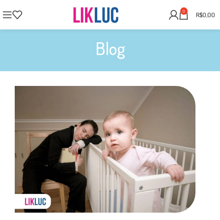
0
R$
0,00
Blog