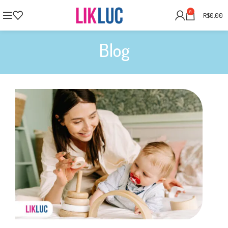
0
R$
0,00
Blog