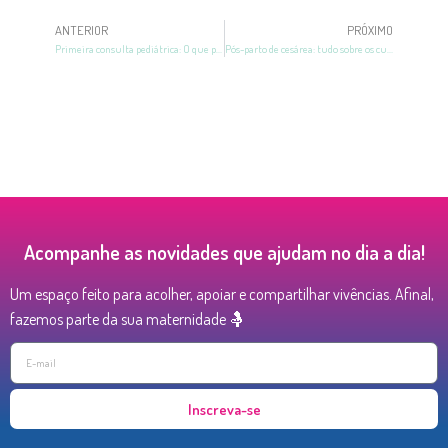
ANTERIOR
PRÓXIMO
Primeira consulta pediátrica: O que perguntar? Quando ir?
Pós-parto de cesárea: tudo sobre os cuidados e recuperação
Acompanhe as novidades que ajudam no dia a dia!
Um espaço feito para acolher, apoiar e compartilhar vivências. Afinal,
fazemos parte da sua maternidade 🤱
Inscreva-se