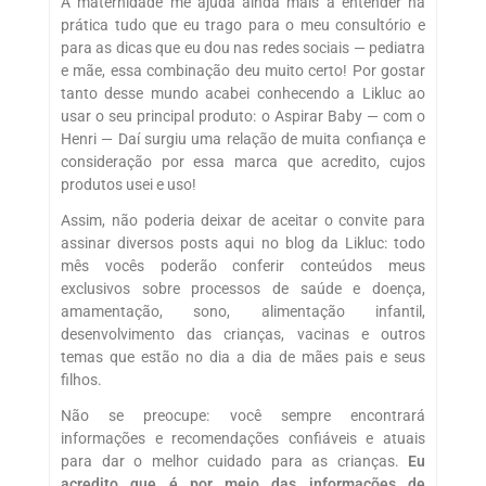
A maternidade me ajuda ainda mais a entender na
prática tudo que eu trago para o meu consultório e
para as dicas que eu dou nas redes sociais — pediatra
e mãe, essa combinação deu muito certo! Por gostar
tanto desse mundo acabei conhecendo a Likluc ao
usar o seu principal produto: o Aspirar Baby — com o
Henri — Daí surgiu uma relação de muita confiança e
consideração por essa marca que acredito, cujos
produtos usei e uso!
Assim, não poderia deixar de aceitar o convite para
assinar diversos posts aqui no blog da Likluc: todo
mês vocês poderão conferir conteúdos meus
exclusivos sobre processos de saúde e doença,
amamentação, sono, alimentação infantil,
desenvolvimento das crianças, vacinas e outros
temas que estão no dia a dia de mães pais e seus
filhos.
Não se preocupe: você sempre encontrará
informações e recomendações confiáveis e atuais
para dar o melhor cuidado para as crianças.
Eu
acredito que é por meio das informações de