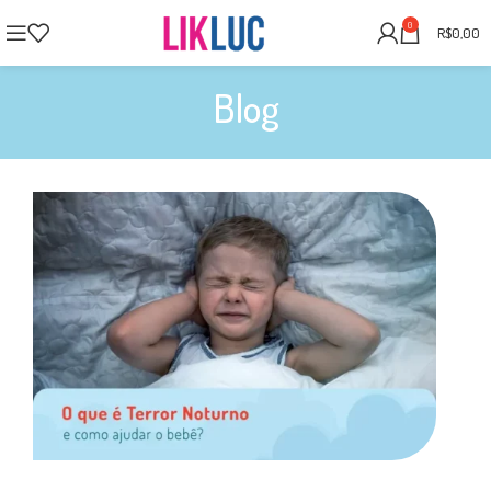
0
R$
0,00
Blog