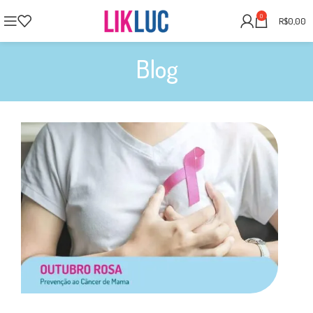
0
R$
0,00
Blog