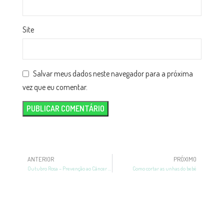
Site
Salvar meus dados neste navegador para a próxima
vez que eu comentar.
ANTERIOR
PRÓXIMO
Outubro Rosa – Prevenção ao Câncer de Mama
Como cortar as unhas do bebê