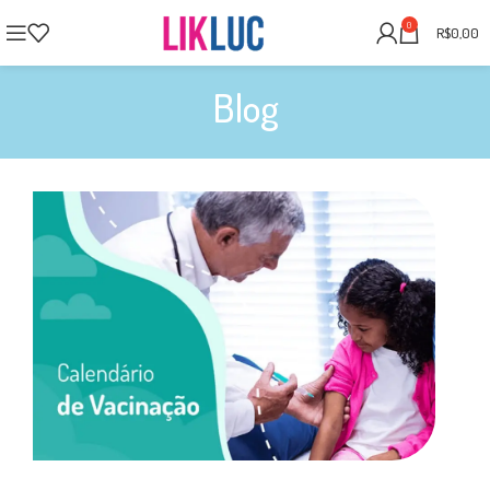
0
R$
0,00
Blog