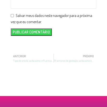
Salvar meus dados neste navegador para a próxima
vez que eu comentar.
ANTERIOR
PRÓXIMO
Tipos de aréola: saiba como influenciam na amamentação
34 semanas de gestação: saiba como o seu bebê está