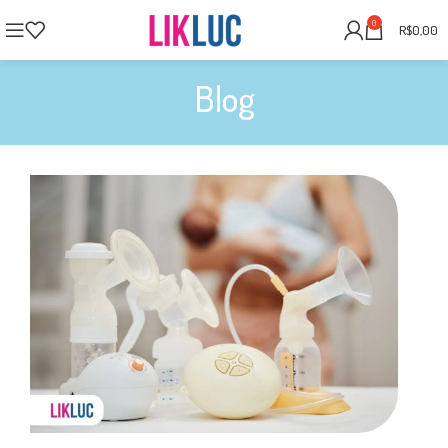
0
R$
0,00
Blog