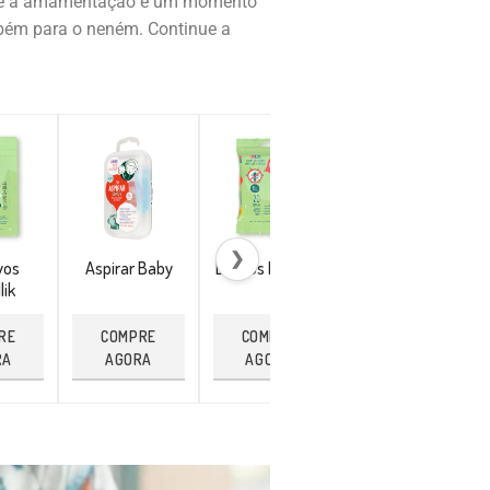
que a amamentação é um momento
mbém para o neném. Continue a
❯
vos
Aspirar Baby
Lenços Repellik
Pulseira
lik
Citronela
RE
COMPRE
COMPRE
COMPRE
RA
AGORA
AGORA
AGORA