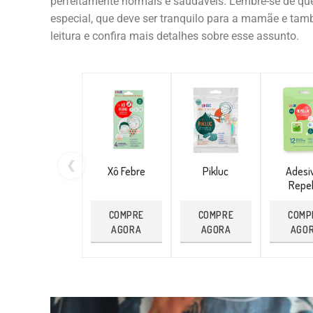
perfeitamente normais e saudáveis. Lembre-se de 
especial, que deve ser tranquilo para a mamãe e ta
leitura e confira mais detalhes sobre esse assunto.
❮
Xô Febre
Pikluc
Adesi
Repel
COMPRE
COMPRE
COMP
AGORA
AGORA
AGO