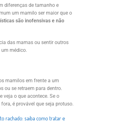
m diferenças de tamanho e
comum um mamilo ser maior que o
sticas são inofensivas e não
cia das mamas ou sentir outros
r um médico.
e os mamilos em frente a um
os ou se retraem para dentro.
e veja o que acontece. Se o
 fora, é provável que seja protuso.
ito rachado: saiba como tratar e