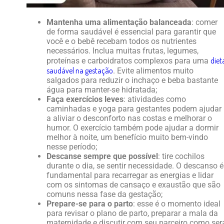
Mantenha uma alimentação balanceada
: comer
de forma saudável é essencial para garantir que
você e o bebê recebam todos os nutrientes
necessários. Inclua muitas frutas, legumes,
diet
proteínas e carboidratos complexos para uma
saudável na gestação
. Evite alimentos muito
salgados para reduzir o inchaço e beba bastante
água para manter-se hidratada;
Faça exercícios leves
: atividades como
caminhadas e yoga para gestantes podem ajudar
a aliviar o desconforto nas costas e melhorar o
humor. O exercício também pode ajudar a dormir
melhor à noite, um benefício muito bem-vindo
nesse período;
Descanse sempre que possível
: tire cochilos
durante o dia, se sentir necessidade. O descanso é
fundamental para recarregar as energias e lidar
com os sintomas de cansaço e exaustão que são
comuns nessa fase da gestação;
Prepare-se para o parto
: esse é o momento ideal
para revisar o plano de parto, preparar a mala da
maternidade e discutir com seu parceiro como ser