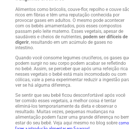
Alimentos como brócolis, couve-flor, repolho e couve sã
ricos em fibras e têm uma reputação conhecida por
provocar gases em adultos. O mesmo pode acontecer
com os bebês amamentados, pois esses compostos
passam pelo leite materno. Esses vegetais, apesar de
saudáveis e cheios de nutrientes,
podem ser difíceis de
digerir
, resultando em um acúmulo de gases no
intestino.
Quando você consome legumes crucíferos, os gases qu
podem surgir no seu corpo podem acabar se refletindo
no bebê. Assim, se perceber que após uma refeição rica
nesses vegetais o bebê está mais incomodado ou com
cólicas, vale a pena experimentar reduzir a ingestão par
ver se há alguma diferença.
Se sentir que seu bebê ficou desconfortável após você
ter comido esses vegetais, a melhor coisa é tentar
eliminá-los temporariamente da dieta e observar o
resultado. Muitas vezes, pequenas mudanças na
alimentação podem fazer uma grande diferença no bem
como
estar do seu bebê. Veja aqui mesmo no blog sobre
fazer a introdução alimentar em 5 passos!