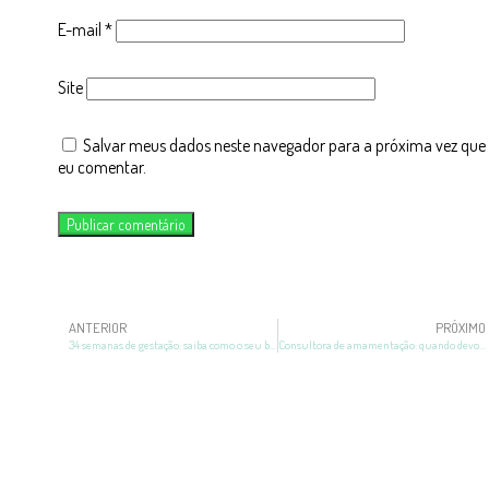
E-mail
*
Site
Salvar meus dados neste navegador para a próxima vez que
eu comentar.
ANTERIOR
PRÓXIMO
34 semanas de gestação: saiba como o seu bebê está
Consultora de amamentação: quando devo contratar um profissional?