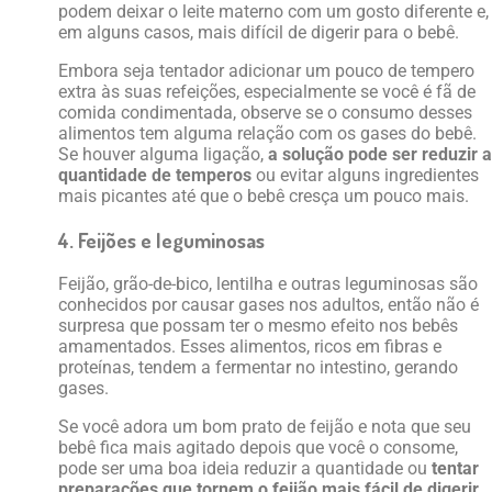
podem deixar o leite materno com um gosto diferente e,
em alguns casos, mais difícil de digerir para o bebê.
Embora seja tentador adicionar um pouco de tempero
extra às suas refeições, especialmente se você é fã de
comida condimentada, observe se o consumo desses
alimentos tem alguma relação com os gases do bebê.
Se houver alguma ligação,
a solução pode ser reduzir a
quantidade de temperos
ou evitar alguns ingredientes
mais picantes até que o bebê cresça um pouco mais.
4. Feijões e leguminosas
Feijão, grão-de-bico, lentilha e outras leguminosas são
conhecidos por causar gases nos adultos, então não é
surpresa que possam ter o mesmo efeito nos bebês
amamentados. Esses alimentos, ricos em fibras e
proteínas, tendem a fermentar no intestino, gerando
gases.
Se você adora um bom prato de feijão e nota que seu
bebê fica mais agitado depois que você o consome,
pode ser uma boa ideia reduzir a quantidade ou
tentar
preparações que tornem o feijão mais fácil de digerir
,