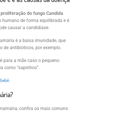
proliferação do fungo Candida
po humano de forma equilibrada e é
ode causar a candidíase.
mamária é a baixa imunidade, que
o de antibióticos, por exemplo.
ê para a mãe caso o pequeno
da como “sapinhos”.
 bebê
.
ária?
mamária, confira os mais comuns: