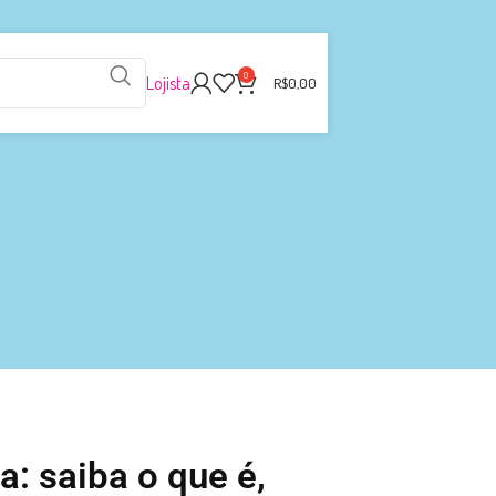
0
Lojista
R$
0,00
: saiba o que é,