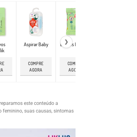
❯
vos
Aspirar Baby
Lenços Repellik
Pulseira
lik
Citronela
RE
COMPRE
COMPRE
COMPRE
RA
AGORA
AGORA
AGORA
preparamos este conteúdo a
o feminino, suas causas, sintomas