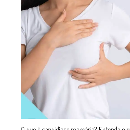
O que é candidíase mamária? Entenda o q