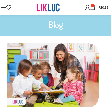
0
R$
0,00
Blog