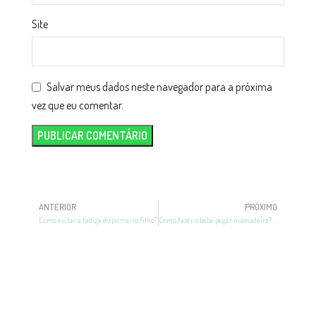
Site
Salvar meus dados neste navegador para a próxima
vez que eu comentar.
ANTERIOR
PRÓXIMO
Como evitar a fadiga do primeiro filho?
Como fazer o bebê pegar mamadeira? 8 dicas para te ajudar!