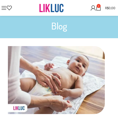
0
R$
0,00
Blog