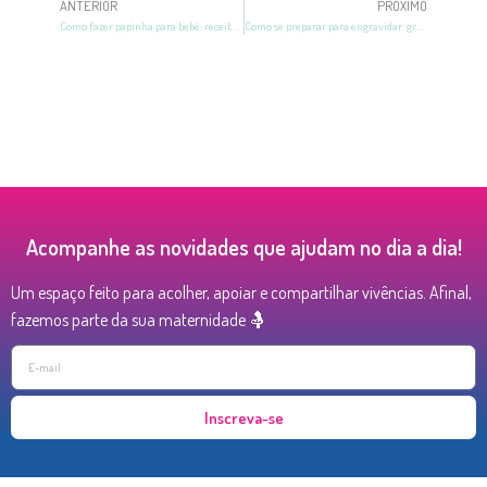
ANTERIOR
PRÓXIMO
Como fazer papinha para bebê: receitas com passo a passo!
Como se preparar para engravidar: gravidez planejada!
Acompanhe as novidades que ajudam no dia a dia!
Um espaço feito para acolher, apoiar e compartilhar vivências. Afinal,
fazemos parte da sua maternidade 🤱
Inscreva-se