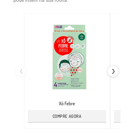
pode inserir na sua rotina.
❮
❯
Xô Febre
COMPRE AGORA