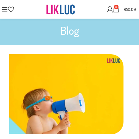
0
R$
0,00
Blog