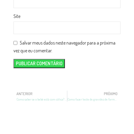
Site
Salvar meus dados neste navegador para a próxima
vez que eu comentar.
ANTERIOR
PRÓXIMO
Como saber se o bebê está com cólica? Entenda as causas!
Como fazer teste de gravidez de farmácia? Passo a passo.