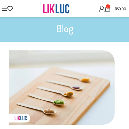
0
R$
0,00
Blog