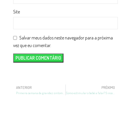
Site
Salvar meus dados neste navegador para a próxima
vez que eu comentar.
ANTERIOR
PRÓXIMO
Primeira semana de gravidez: sintomas, cuidados e o feto
Como estimular o bebê a falar? 5 incentivos à fala infantil!